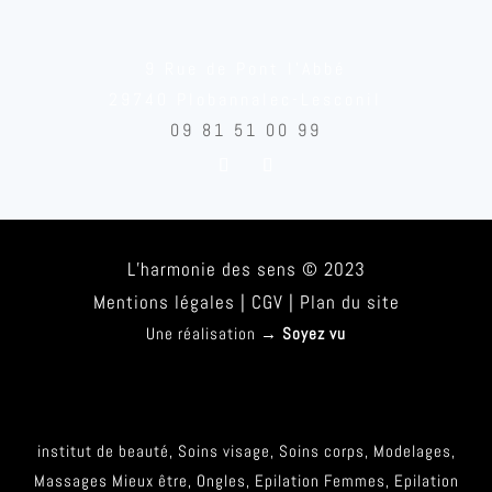
9 Rue de Pont l’Abbé
29740 Plobannalec-Lesconil
09 81 51 00 99
L’harmonie des sens
© 2023
Mentions légales
|
CGV
|
Plan du site
Une réalisation →
Soyez vu
institut de beauté
,
Soins visage
,
Soins corps
,
Modelages
,
Massages Mieux être
,
Ongles
,
Epilation Femmes
,
Epilation